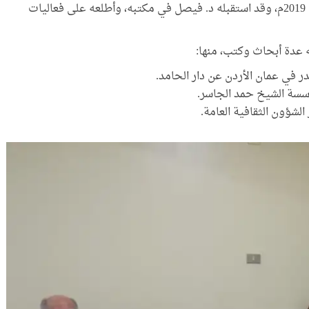
المخطوط العربي (المخطوطات المهجَّرة) لهذا العام 2019م، وقد استقبله د. فيصل في مكتبه، وأطلعه على فعاليات
 عدة أبحاث وكتب، منها:
در في عمان الأردن عن دار الحامد.
سسة الشيخ حمد الجاسر.
الشؤون الثقافية العامة.