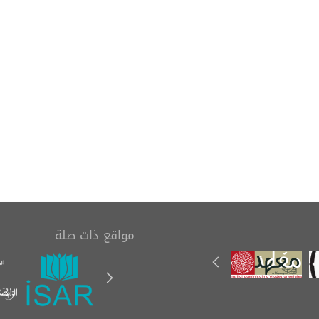
تاب (رسالة في بيان
مدخل إلى علم المخطوطات
مصاحف العثمانية
(Einführung in die
الستة)
Handschriftenkunde)
مواقع ذات صلة