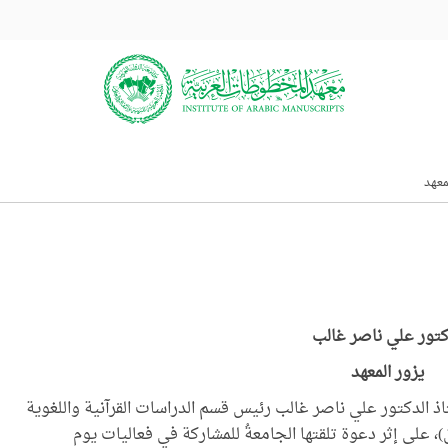
معهد
كتور علي ناصر غالب
يزور المعهد
 صباح اليوم (الثلاثاء 19 \ 3 \ 2019) الأستاذ الدكتور علي ناصر غالب رئيس قسم الدراسات القرآنية واللغوية
ق)، على إثر دعوة تلقتها الجامعةُ للمشاركة في فعاليات يوم