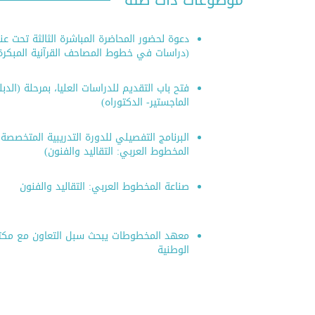
موضوعات ذات صلة
دعوة لحضور المحاضرة المباشرة الثالثة تحت عن
(دراسات في خطوط المصاحف القرآنية المبكرة
فتح باب التقديم للدراسات العليا، بمرحلة (الدب
الماجستير- الدكتوراه)
البرنامج التفصيلي للدورة التدريبية المتخصصة
المخطوط العربي: التقاليد والفنون)
صناعة المخطوط العربي: التقاليد والفنون
معهد المخطوطات يبحث سبل التعاون مع مك
الوطنية
النشر الر