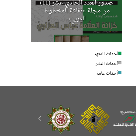
صدور العدد الحادي عشر (11)
مجلة أخب
من مجلة «ثقافة المخطوط
العربي»
أحداث المعهد
أحداث النشر
أحداث عامة