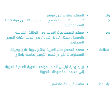
وان
المعهد يشارك في مؤتمر
)
“المجتمعات المسلمة في الغرب ودورها في مواجهة ا
لإسلاموفوبيا”
لوم –
معهد المخطوطات العربية ودار الوثائق القومية
بالسودان يبحثان تعزيز التعاون في خدمة التراث العربي
المخطوط
 (صناعة
معهد المخطوطات العربية يختتم دورة علاج وصيانة
المخطوطات لكوادر قسم الترميم بجامعة بنغازي
زيارة ودية لرئيس اتحاد المجامع اللغوية العلمية العربية
إلى معهد المخطوطات العربية
تبة قطر
مناقشة رسالة ماجستير
قمي باعتماد المعهد
(تراثنا)| السلسلة الثقافية |40|
إصدار جديد للمعهد بعنوان: