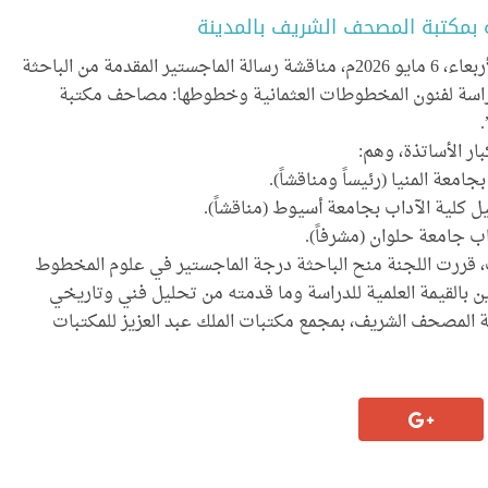
 بمكتبة المصحف الشريف بالمدينة
عقد في معهد المخطوطات العربية بالقاهرة يوم الأربعاء، 6 مايو 2026م، مناقشة رسالة الماجستير المقدمة من الباحثة
راسة لفنون المخطوطات العثمانية وخطوطها: مصاحف مكتبة
ر الأساتذة، وهم:
جامعة المنيا (رئيساً ومناقشاً).
كيل كلية الآداب بجامعة أسيوط (مناقشاً).
آداب جامعة حلوان (مشرفاً).
 قررت اللجنة منح الباحثة درجة الماجستير في علوم المخطوط
بالقيمة العلمية للدراسة وما قدمته من تحليل فني وتاريخي
المصحف الشريف، بمجمع مكتبات الملك عبد العزيز للمكتبات