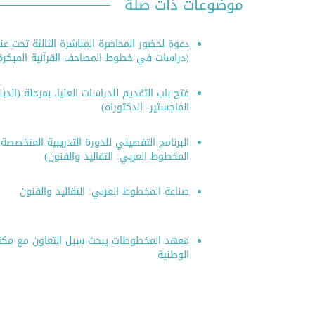
موضوعات ذات صلة
دعوة لحضور المحاضرة المباشرة الثالثة تحت عن
(دراسات في خطوط المصاحف القرآنية المبكرة
فتح باب التقديم للدراسات العليا، بمرحلة (الدب
الماجستير- الدكتوراه)
البرنامج التفصيلي للدورة التدريبية المتخصصة
المخطوط العربي: التقاليد والفنون)
صناعة المخطوط العربي: التقاليد والفنون
معهد المخطوطات يبحث سبل التعاون مع مك
الوطنية
النشر الر