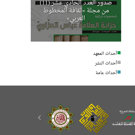
صدور العدد الحادي عشر (11)
مجلة أخب
من مجلة «ثقافة المخطوط
العربي»
أحداث المعهد
أحداث النشر
أحداث عامة