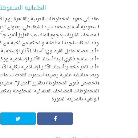
العثمانية المحفوظة
السعودية أسماء محمد سيد الشنقيطي، بعنوان “د
المصحف الشريف بمجمع الملك عبدالعزيز أنموذجاً”.
وقد تشكلت لجنة المناقشة والحكم من نخبة من كبا
• أ.د. عصام عادل الفرماوي: أستاذ الآثار الإسلامية ب
• أ.د. سامح فكري البنا: أستاذ الآثار الإسلامية وو
• أ.د. تامر مختار: أستاذ الآثار الإسلامية بكلية ال
وبعد مناقشة علمية رصينة استمرت لثلاث ساعات،
(تخصص فنون المخطوط) بتقدير “امتياز”، مشيدين 
للمخطوطات المصاحف العثمانية المحفوظة بمكتبة 
الوقفية بالمدينة المنورة