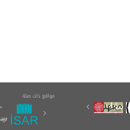
تاب (رسالة في بيان
مدخل إلى علم المخطوطات
مصاحف العثمانية
(Einführung in die
الستة)
Handschriftenkunde)
مواقع ذات صلة