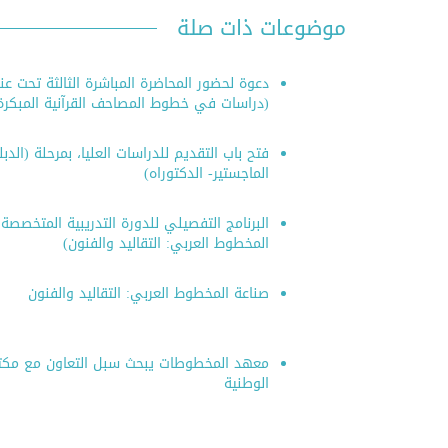
موضوعات ذات صلة
دعوة لحضور المحاضرة المباشرة الثالثة تحت عن
(دراسات في خطوط المصاحف القرآنية المبكرة
فتح باب التقديم للدراسات العليا، بمرحلة (الدب
الماجستير- الدكتوراه)
البرنامج التفصيلي للدورة التدريبية المتخصصة
المخطوط العربي: التقاليد والفنون)
صناعة المخطوط العربي: التقاليد والفنون
معهد المخطوطات يبحث سبل التعاون مع مك
الوطنية
النشر الر