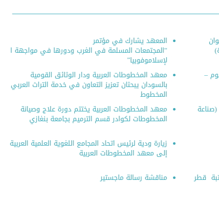
وان
المعهد يشارك في مؤتمر
)
“المجتمعات المسلمة في الغرب ودورها في مواجهة ا
لإسلاموفوبيا”
لوم –
معهد المخطوطات العربية ودار الوثائق القومية
بالسودان يبحثان تعزيز التعاون في خدمة التراث العربي
المخطوط
 (صناعة
معهد المخطوطات العربية يختتم دورة علاج وصيانة
المخطوطات لكوادر قسم الترميم بجامعة بنغازي
زيارة ودية لرئيس اتحاد المجامع اللغوية العلمية العربية
إلى معهد المخطوطات العربية
تبة قطر
مناقشة رسالة ماجستير
قمي باعتماد المعهد
(تراثنا)| السلسلة الثقافية |40|
إصدار جديد للمعهد بعنوان: