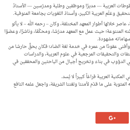
طوطات العربية — مديرًا وموظفين وطلبة ومدرّسين — الأستاذَ
عاصر خلالها أطوار المعهد المختلفة، وكان – رحمه الله – لا يألو
 المتنوعة؛ حيث عمل مع المعهد مدرّسًا، ومحكّمًا، وناشرًا، وعضوًا
سهاماته مشهودة.
وأفنى عقودًا من عمره في خدمة لغة الضاد؛ فكان بحقٍّ حارسًا من
مصنفات والتحقيقات المرجعية في علوم العربية، والدراسات
مي الدؤوب في بناء وتخريج أجيال من الباحثين والمحققين في
مكتبة العربية فراغاً كبيراً لا يُسد.
 المثوبة على ما قدّم لأمتنا ولغتنا الشريفة، واجعل علمه النافع