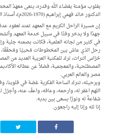
بقلوب مؤمنة بقضاء الله وقدره، ينعى معهدُ المخ
الدكتور خالد فهمي إبراهيم (1970-2026م)، أستاذ التحقيق وعَلَم العربية الكبير، وأستاذ اللغويات بجامعة المنوفية.
إن مسيرة الراحل الكريم مع المعهد تمتد لعقود عدة، 
جهدًا ولا يدخر وقتًا في سبيل خدمة المعهد وأنشطته
في كثير من لجانه العلمية، فكانت بصمته جلية وإ
رحل الذي عاش بين المخطوطات مُحييًا ومُحقّقًا، 
حُرّاس التراث، ترك للمكتبة العربية العديد من ال
المصطلحية، والمعجمية، فضلاً عن عطائه الأكادي
مصر والعالم العربي.
وبرحيله، تترك الساحة الفكرية غصّة في قلوبنا، وفي ال
اللهم اغفر له، وارحمه، وعافه، واعفُ عنه، وأجزل له
شفاعةً له ونورًا يسعى بين يديه.
إنا لله وإنا إليه راجعون.