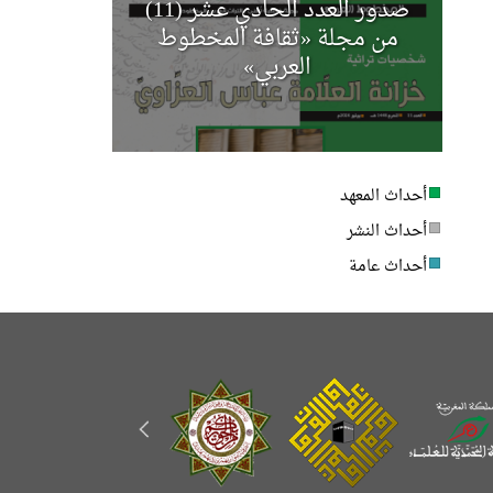
صدور العدد الحادي عشر (11)
مجلة أخب
من مجلة «ثقافة المخطوط
العربي»
أحداث المعهد
أحداث النشر
أحداث عامة