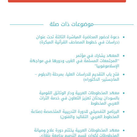
موضوعات ذات صلة
دعوة لحضور المحاضرة المباشرة الثالثة تحت عنوان
(دراسات في خطوط المصاحف القرآنية المبكرة)
المعهد يشارك في مؤتمر
“المجتمعات المسلمة في الغرب ودورها في مواجهة
الإسلاموفوبيا”
فتح باب التقديم للدراسات العليا، بمرحلة (الدبلوم –
الماجستير- الدكتوراه)
معهد المخطوطات العربية ودار الوثائق القومية
بالسودان يبحثان تعزيز التعاون في خدمة التراث
العربي المخطوط
البرنامج التفصيلي للدورة التدريبية المتخصصة (صناعة
المخطوط العربي: التقاليد والفنون)
معهد المخطوطات العربية يختتم دورة علاج وصيانة
المخطوطات لكوادر قسم الترميم بجامعة بنغازي