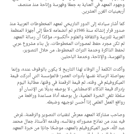
هود المعهد في العناية به جمعًا وفهرسة وإتاحة منذ منتصف
بعينيات القرن العشرين.
ا أشار سيادته إلى الدور التاريخي لمعهد المخطوطات العربية منذ
صدور قرار إنشائه سنة 1946م ثم انضمامه لاحقًا إلى أجهزة المنظمة
عربية للتربية والثقافة والعلوم «ألكسو»، مؤكدًا أن رسالة المعهد
م تكن مجرد حفظ لمصورات المخطوطات، بل بناء مشروع عربي
فظ الذاكرة وخدمة التراث المخطوط، من خلال التصوير،
لفهرسة، والإتاحة، وخدمة الباحثين.
كدت الكلمة أن الوفاء لهذا التاريخ لا يكون بالوقوف عنده، وإنما
واصلة الرسالة نفسها بأدوات العصر؛ فالمؤسسة التي أدركت قيمة
ميكروفيلم في وقته، ثم قيمة الرقمنة في وقتها، مطالبة اليوم
دراك قيمة الذكاء الاصطناعي، لا بوصفه بديلًا عن الإنسان أو
طة تلغي الخبرة العلمية، بل بوصفه أداة مساعدة ورافعة من
افع العمل العلمي إذا أُحسن توجيهه وضبطه.
احب مشاركة المعهد معرضٌ لتقنيات التصوير والرقمنة، عُرض
ه عدد من نماذج مصوراته ونفائسه، وقدمه الأستاذ جمال محمد
د الله، خبير الميكروفيلم بالمعهد، موضحًا جانبًا من خبرة المعهد