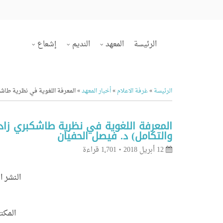
الرئيسة
المعهد
النديم
إشعاع
الرئيسة
»
غرفة الاعلام
»
أخبار المعهد
»
المعرفة اللغوية في نظرية طاشك
المعرفة اللغوية في نظرية طاشكبري زاده
والتكامل) د. فيصل الحفيان
12 أبريل 2018
1٬701 قراءة
النشر ا
المكتب