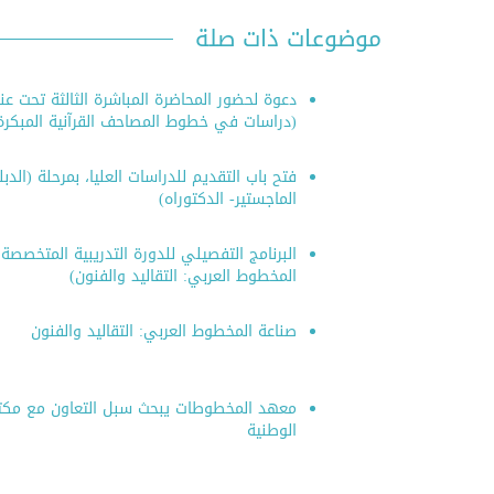
بمناسبة اليوم العالمي للكتاب
التعريف بك
موضوعات ذات صلة
وحقوق المؤلف، ينظم المعهد
رسوم ال
معرضًا للإصدارات
دعوة لحضور المحاضرة المباشرة الثالثة تحت عن
(دراسات في خطوط المصاحف القرآنية المبكرة
فتح باب التقديم للدراسات العليا، بمرحلة (الدب
الماجستير- الدكتوراه)
البرنامج التفصيلي للدورة التدريبية المتخصصة
المخطوط العربي: التقاليد والفنون)
صناعة المخطوط العربي: التقاليد والفنون
معهد المخطوطات يبحث سبل التعاون مع مك
الوطنية