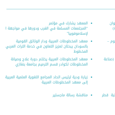
تاب (رسالة في بيان
مدخل إلى علم المخطوطات
مصاحف العثمانية
(Einführung in die
الستة)
Handschriftenkunde)
وان
المعهد يشارك في مؤتمر
)
“المجتمعات المسلمة في الغرب ودورها في مواجهة ا
لإسلاموفوبيا”
لوم –
معهد المخطوطات العربية ودار الوثائق القومية
بالسودان يبحثان تعزيز التعاون في خدمة التراث العربي
المخطوط
 (صناعة
معهد المخطوطات العربية يختتم دورة علاج وصيانة
المخطوطات لكوادر قسم الترميم بجامعة بنغازي
زيارة ودية لرئيس اتحاد المجامع اللغوية العلمية العربية
إلى معهد المخطوطات العربية
تبة قطر
مناقشة رسالة ماجستير