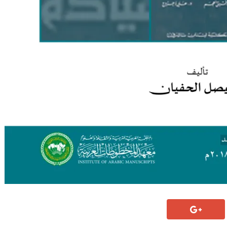
قمي باعتماد المعهد
(تراثنا)| السلسلة الثقافية |40|
إصدار جديد للمعهد بعنوان: