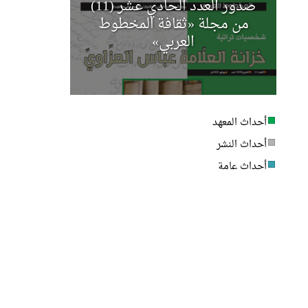
صدور العدد الحادي عشر (11)
مجلة أخب
من مجلة «ثقافة المخطوط
العربي»
أحداث المعهد
أحداث النشر
أحداث عامة