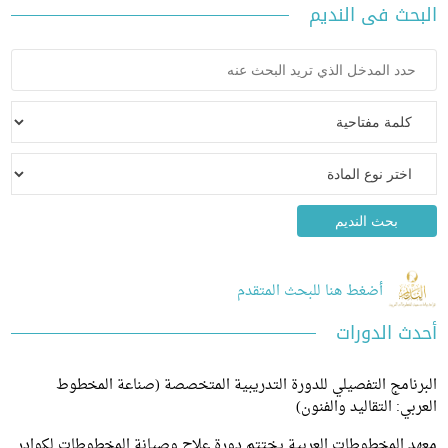
ث فى النديم
أضغط هنا للبحث المتقدم
 الدورات
امج التفصيلي للدورة التدريبية المتخصصة (صناعة المخطوط
ي: التقاليد والفنون)
 المخطوطات العربية يختتم دورة علاج وصيانة المخطوطات لكوادر