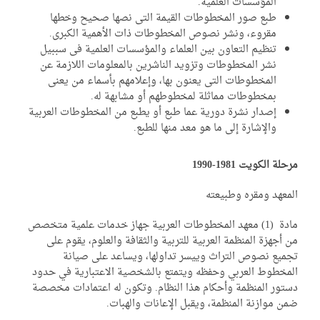
المؤسسات العلمية.
طبع صور المخطوطات القيمة التى نصها صحيح وخطها
مقروء، ونشر نصوص المخطوطات ذات الأهمية الكبرى.
تنظيم التعاون بين العلماء والمؤسسات العلمية فى سببيل
نشر المخطوطات وتزويد الناشرين بالمعلومات اللازمة عن
المخطوطات التى يعنون بها، وإعلامهم بأسماء من يعنى
بمخطوطات مماثلة لمخطوطهم أو مشابهة له.
إصدار نشرة دورية عما طبع أو يطبع من المخطوطات العربية
والإشارة إلى ما هو معد منها للطبع.
حلة الكويت 1981-1990
معهد ومقره وطبيعته
مادة (1) معهد المخطوطات العربية جهاز خدمات علمية متخصص
 أجهزة المنظمة العربية للتربية والثقافة والعلوم، يقوم على
ميع نصوص التراث وييسر تداولها، ويساعد على صيانة
مخطوط العربي وحفظه ويتمتع بالشخصية الاعتبارية في حدود
تور المنظمة وأحكام هذا النظام. وتكون له اعتمادات مخصصة
ن موازنة المنظمة، ويقبل الإعانات والهبات.