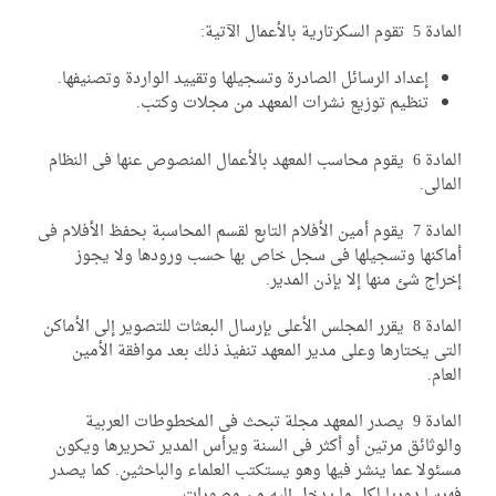
 تقوم السكرتارية بالأعمال الآتية:
إعداد الرسائل الصادرة وتسجيلها وتقييد الواردة وتصنيفها.
تنظيم توزيع نشرات المعهد من مجلات وكتب.
المادة 6 يقوم محاسب المعهد بالأعمال المنصوص عنها فى النظام
مالى.
المادة 7 يقوم أمين الأفلام التابع لقسم المحاسبة بحفظ الأفلام فى
ماكنها وتسجيلها فى سجل خاص بها حسب ورودها ولا يجوز
راج شئ منها إلا بإذن المدير.
المادة 8 يقرر المجلس الأعلى بإرسال البعثات للتصوير إلى الأماكن
تى يختارها وعلى مدير المعهد تنفيذ ذلك بعد موافقة الأمين
عام.
المادة 9 يصدر المعهد مجلة تبحث فى المخطوطات العربية
لوثائق مرتين أو أكثر فى السنة ويرأس المدير تحريرها ويكون
ئولا عما ينشر فيها وهو يستكتب العلماء والباحثين. كما يصدر
رسا دوريا لكل ما يدخل إليه من مصورات.