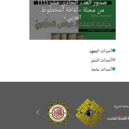
صدور العدد الحادي عشر (11)
مجلة أخب
من مجلة «ثقافة المخطوط
العربي»
أحداث المعهد
أحداث النشر
أحداث عامة