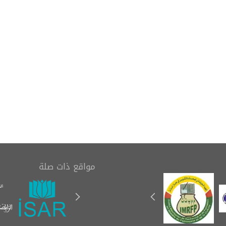
تاب (رسالة في بيان
مدخل إلى علم المخطوطات
مصاحف العثمانية
(Einführung in die
الستة)
Handschriftenkunde)
مواقع ذات صلة