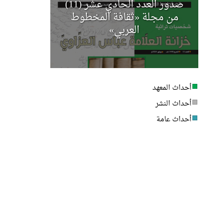
صدور العدد الحادي عشر (11)
مجلة أخب
من مجلة «ثقافة المخطوط
العربي»
أحداث المعهد
أحداث النشر
أحداث عامة