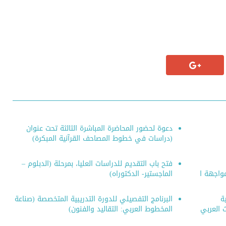
تاب (رسالة في بيان
مدخل إلى علم المخطوطات
مصاحف العثمانية
(Einführung in die
الستة)
Handschriftenkunde)
دعوة لحضور المحاضرة المباشرة الثالثة تحت عنوان
(دراسات في خطوط المصاحف القرآنية المبكرة)
فتح باب التقديم للدراسات العليا، بمرحلة (الدبلوم –
واجهة ا
الماجستير- الدكتوراه)
ة
البرنامج التفصيلي للدورة التدريبية المتخصصة (صناعة
ث العربي
المخطوط العربي: التقاليد والفنون)