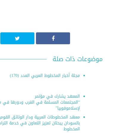
بمناسبة اليوم العالمي للكتاب
التعريف بك
وحقوق المؤلف، ينظم المعهد
رسوم ال
معرضًا للإصدارات
موضوعات ذات صلة
مجلة أخبار المخطوط العربي العدد (170)
المعهد يشارك في مؤتمر
“المجتمعات المسلمة في الغرب ودورها في م
لإسلاموفوبيا”
معهد المخطوطات العربية ودار الوثائق القومي
بالسودان يبحثان تعزيز التعاون في خدمة الترا
المخطوط