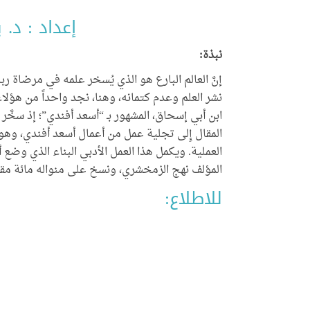
إعداد : د. 
نبذة:
إنَّ العالم البارع هو الذي يُسخر علمه في مرضاة ربه
نشر العلم وعدم كتمانه، وهنا، نجد واحداً من هؤلاء
ابن أبي إسحاق، المشهور بـ “أسعد أفندي”؛ إذ سخَّ
المقال إِلى تجلية عمل من أعمال أسعد أفندي، وه
العملية. ويكمل هذا العمل الأدبي البناء الذي وضع
المؤلف نهج الزمخشري، ونسخ على منواله مائة مقال
للاطلاع: