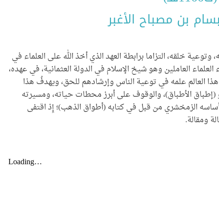
بسام بن مصباح الأغبر
، وتوعية خلقه، التزاما برابطة العهد الذي أخذ الله على العلماء في
 العلماء العاملين وهو شيخ الإسلام في الدولة العثمانية، في عهده،
ر هذا العالم علمه في توعية الناس وإرشادهم للحق، ويهدفُ هذا
و (إطباق الأطباق)، والوقوف على أبرز محطات حياته، ومسيرته
 أساسه الزمخشري من قبل في كتابه (أطواق الذهب)؛ إِذ اقتفى
ة ومقالة.