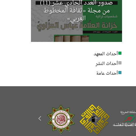
صدور العدد الحادي عشر (11)
مجلة أخب
من مجلة «ثقافة المخطوط
العربي»
أحداث المعهد
أحداث النشر
أحداث عامة