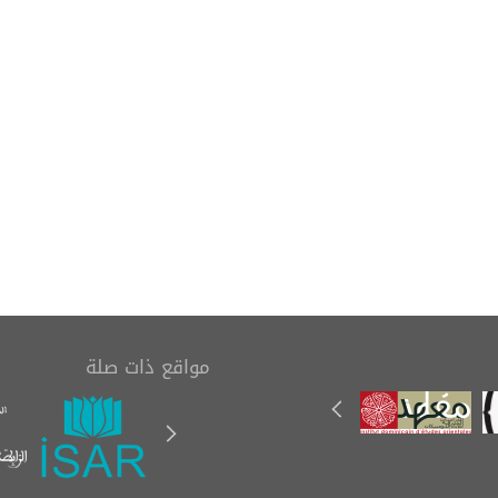
تاب (رسالة في بيان
مدخل إلى علم المخطوطات
مصاحف العثمانية
(Einführung in die
الستة)
Handschriftenkunde)
مواقع ذات صلة