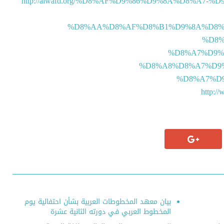
http://alwafd.org/%D8%AF%D9%86%D9%8A%D8%A7-%
%D8%AA%D8%AF%D8%B1%D9%8A%D8%A
%D8%
%D8%A7%D9%
%D8%A8%D8%A7%D9
%D8%A7%D
http:/
بيان معهد المخطوطات العربية بشأن احتفالية يوم
المخطوط العربي في دورته الثانية عشرة