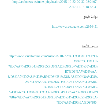
http://arabnews.us/index.php/health/2015-10-22-09-32-08/240
2017-11-15-18-53-
ابة فيتو
http://www.vetogate.com/29544
وت الأمة
http://www.soutalomma.com/Article/710232/%D9%85%D8%B9
D9%87%D8%AF
%D8%A7%D9%84%D9%85%D8%AE%D8%B7%D9%88%D8
B7%D8%A7%D8%AA
%D8%A7%D9%84%D8%B9%D8%B1%D8%A8%D9%8A%D8
A9-%D9%8A%D9%86%D8%A7%D9%82%D8%B4
%D8%A7%D9%84%D9%86%D8%B5
%D8%A7%D9%84%D8%AA%D8%B1%D8%A7%D8%AB%D
%8A-%D8%A7%D9%84%D8%B9%D9%84%D9%85%D9%8A
%D8%A8%D9%8A%D9%86