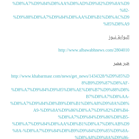
%D8%A7%D9%84%D8%AA%D8%AD%D9%82%D9%8A%D
%82
%D9%88%D8%A7%D9%84%D8%AA%D8%B1%D8%AC%D
%85%D8%A
بوابة نيوز
http://www.albawabhnews.com/28040
بر مصر
http://www.khabarmasr.com/news/get_news/1434328/%D9%85%
8%B9%D9%87%D8%AF
%D8%A7%D9%84%D9%85%D8%AE%D8%B7%D9%88%D8
B7%D8%A7%D8%AA
%D8%A7%D9%84%D8%B9%D8%B1%D8%A8%D9%8A%D8
A9-%D9%8A%D9%86%D8%A7%D9%82%D8%B4
%D8%A7%D9%84%D9%86%D8%B5
%D8%A7%D9%84%D8%AA%D8%B1%D8%A7%D8%AB%D
%8A-%D8%A7%D9%84%D8%B9%D9%84%D9%85%D9%8A
%D8%A8%D9%8A%D9%86