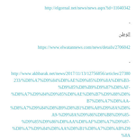
http://elgornal.net/news/news.aspx?id=110403
لوطن
https://www.elwatannews.com/news/details/27060
http://www.akhbarak.net/news/2017/11/13/12756856/articles/273
233/%D8%A7%D9%84%D8%AE%D9%85%D9%8A%D8%B3
%D9%85%D8%B9%D9%87%D8%AF
%D8%A7%D9%84%D9%85%D8%AE%D8%B7%D9%88%D8
B7%D8%A7%D8%AA
%D8%A7%D9%84%D8%B9%D8%B1%D8%A8%D9%8A%D8
A9-%D9%8A%D9%86%D8%B8%D9%85
%D9%85%D9%86%D8%AA%D8%AF%D8%A7%D9%87
%D8%A7%D9%84%D8%AA%D8%B1%D8%A7%D8%AB%D
%8