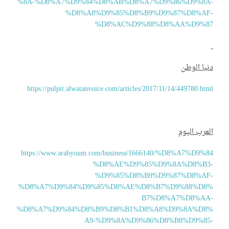
%8A-%D8%A7%D9%84%D8%AB%D8%A7%D9%86%D9%8A
%D8%A8%D9%85%D8%B9%D9%87%D8%AF
%D8%AC%D9%88%D8%AA%D9%8
يا الوطن
https://pulpit.alwatanvoice.com/articles/2017/11/14/449780.ht
عرب اليوم
https://www.arabyoum.com/business/1666140/%D8%A7%D9%8
%D8%AE%D9%85%D9%8A%D8%B3
%D9%85%D8%B9%D9%87%D8%AF
%D8%A7%D9%84%D9%85%D8%AE%D8%B7%D9%88%D8
B7%D8%A7%D8%AA
%D8%A7%D9%84%D8%B9%D8%B1%D8%A8%D9%8A%D8
A9-%D9%8A%D9%86%D8%B8%D9%85