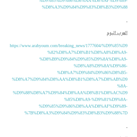
%D9%85%D9%86%D8%AA%D8%AF%D9%89
%D8%A3%D9%84%D9%83%D8%B3%D9%8
عرب اليوم
https://www.arabyoum.com/breaking_news/1777604/%D9%85%D
%82%D8%A7%D8%B1%D8%A8%D8%A9
%D8%B9%D9%84%D9%85%D9%8A%D8%A9
%D8%A8%D9%8A%D9%86
%D8%A7%D9%84%D9%86%D8%B5
%D8%A7%D9%84%D8%AA%D8%B1%D8%A7%D8%AB%D
%8A
%D9%88%D8%A7%D9%84%D8%AA%D8%B1%D8%AC%D
%85%D8%A9-%D9%81%D9%8A
%D9%85%D9%86%D8%AA%D8%AF%D9%89
%7B%D8%A3%D9%84%D9%83%D8%B3%D9%88%7