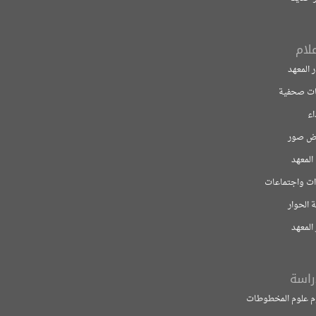
ية
تماعات
 المخطوطات