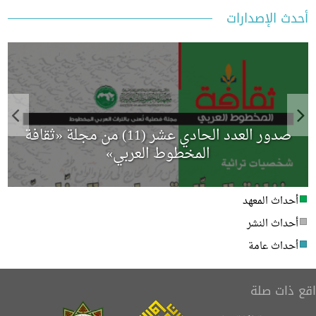
 الإصدارات
صدور العدد الحادي عشر (11) من مجلة «ثقافة
م
المخطوط العربي»
داث المعهد
داث النشر
داث عامة
ات صلة