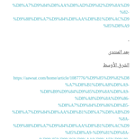
%D8%A7%D9%84%D8%AA%D8%AD%D9%82%D9%8A%D
%82
%D9%88%D8%A7%D9%84%D8%AA%D8%B1%D8%AC%D
%85%D8%A
د المنتدى
لشرق الأوسط
https://aawsat.com/home/article/1087776/%D9%85%D9%82%D
%A7%D8%B1%D8%A8%D8%A9
%D8%B9%D9%84%D9%85%D9%8A%D8%A9
%D8%A8%D9%8A%D9%86
%D8%A7%D9%84%D9%86%D8%B5
%D8%A7%D9%84%D8%AA%D8%B1%D8%A7%D8%AB%D
%8A
%D9%88%D8%A7%D9%84%D8%AA%D8%B1%D8%AC%D
%85%D8%A9-%D9%81%D9%8A