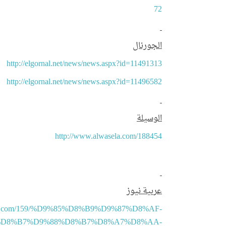
72
الجورنال
http://elgornal.net/news/news.aspx?id=11491313
http://elgornal.net/news/news.aspx?id=11496582
الوسيلة
http://www.alwasela.com/188454
عربية نيوز
abia.com/159/%D9%85%D8%B9%D9%87%D8%AF-
D8%B7%D9%88%D8%B7%D8%A7%D8%AA-