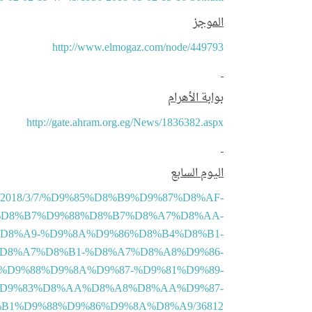
الموجز
http://www.elmogaz.com/node/449793
بوابة الأهرام
http://gate.ahram.org.eg/News/1836382.aspx
اليوم السابع
tory/2018/3/7/%D9%85%D8%B9%D9%87%D8%AF-
D8%B7%D9%88%D8%B7%D8%A7%D8%AA-
D8%A9-%D9%8A%D9%86%D8%B4%D8%B1-
D8%A7%D8%B1-%D8%A7%D8%A8%D9%86-
D9%88%D9%8A%D9%87-%D9%81%D9%89-
D9%83%D8%AA%D8%A8%D8%AA%D9%87-
1%D9%88%D9%86%D9%8A%D8%A9/36812