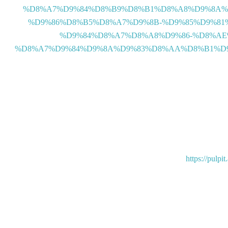
%D8%A7%D9%84%D8%B9%D8%B1%D8%A8%D9%8A%
%D9%86%D8%B5%D8%A7%D9%8B-%D9%85%D9%81
%D9%84%D8%A7%D8%A8%D9%86-%D8%AE
%D8%A7%D9%84%D9%8A%D9%83%D8%AA%D8%B1%D9
https://pulp
قمي باعتماد المعهد
(تراثنا)| السلسلة الثقافية |40|
إصدار جديد للمعهد بعنوان: