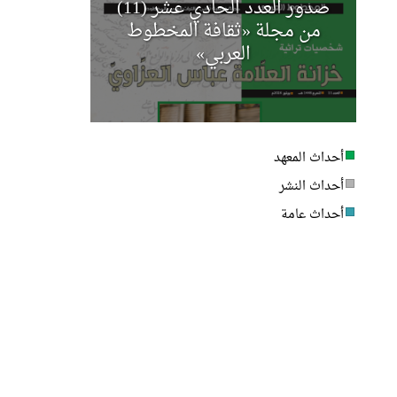
صدور العدد الحادي عشر (11)
مجلة أخب
من مجلة «ثقافة المخطوط
العربي»
أحداث المعهد
أحداث النشر
أحداث عامة