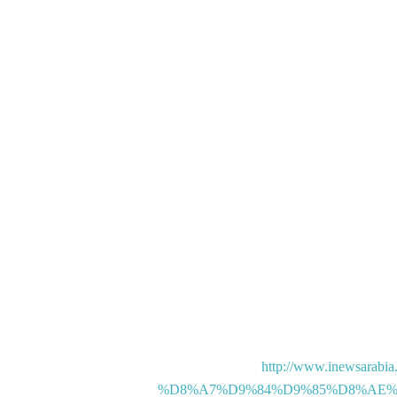
http://www.inewsar
%D8%A7%D9%84%D9%85%D8%AE%