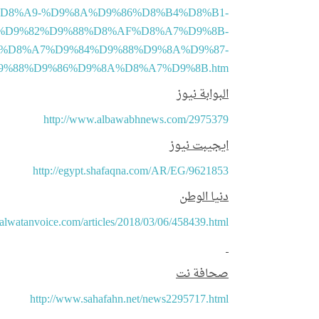
D8%A9-%D9%8A%D9%86%D8%B4%D8%B1-
%D9%82%D9%88%D8%AF%D8%A7%D9%8B-
%D8%A7%D9%84%D9%88%D9%8A%D9%87-
%88%D9%86%D9%8A%D8%A7%D9%8B.htm
البوابة نيوز
http://www.albawabhnews.com/2975379
ايجيبت نيوز
http://egypt.shafaqna.com/AR/EG/9621853
دنيا الوطن
it.alwatanvoice.com/articles/2018/03/06/458439.html
صحافة نت
النشر الر
http://www.sahafahn.net/news2295717.html