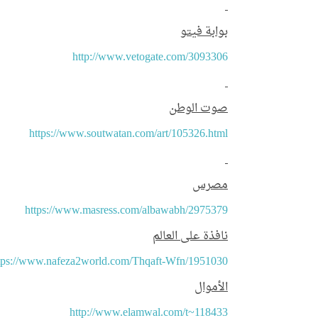
بمناسبة اليوم العالمي للكتاب
التعريف بك
وحقوق المؤلف، ينظم المعهد
رسوم ال
بوابة فيتو
معرضًا للإصدارات
http://www.vetogate.com/3093306
صوت الوطن
https://www.soutwatan.com/art/105326.html
مصرس
https://www.masress.com/albawabh/2975379
نافذة على العالم
tps://www.nafeza2world.com/Thqaft-Wfn/1951030
الأموال
http://www.elamwal.com/t~118433