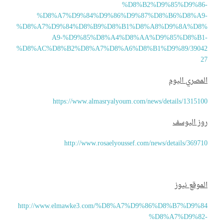
%D8%B2%D9%85%D9%86
%D8%A7%D9%84%D9%86%D9%87%D8%B6%D8%A9
%D8%A7%D9%84%D8%B9%D8%B1%D8%A8%D9%8A%D8
A9-%D9%85%D8%A4%D8%AA%D9%85%D8%B1
%D8%AC%D8%B2%D8%A7%D8%A6%D8%B1%D9%89/3904
2
مصري اليوم
https://www.almasryalyoum.com/news/details/13151
وز اليوسف
http://www.rosaelyoussef.com/news/details/3697
موقع نيوز
http://www.elmawke3.com/%D8%A7%D9%86%D8%B7%D9%8
%D8%A7%D9%82