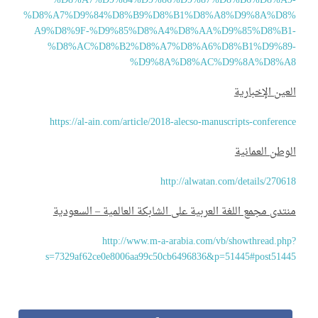
%D8%A7%D9%84%D9%86%D9%87%D8%B6%D8%A9
%D8%A7%D9%84%D8%B9%D8%B1%D8%A8%D9%8A%D8
A9%D8%9F-%D9%85%D8%A4%D8%AA%D9%85%D8%B1
%D8%AC%D8%B2%D8%A7%D8%A6%D8%B1%D9%89
%D9%8A%D8%AC%D9%8A%D8%A
عين الإخبارية
https://al-ain.com/article/2018-alecso-manuscripts-conferen
وطن العمانية
http://alwatan.com/details/2706
تدى مجمع اللغة العربية على الشابكة العالمية – السعودية
http://www.m-a-arabia.com/vb/showthread.ph
s=7329af62ce0e8006aa99c50cb6496836&p=51445#post514