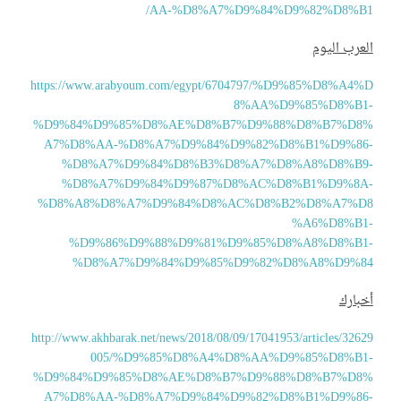
AA-%D8%A7%D9%84%D9%82%D8%B1
عرب اليوم
https://www.arabyoum.com/egypt/6704797/%D9%85%D8%A4%
8%AA%D9%85%D8%B1
%D9%84%D9%85%D8%AE%D8%B7%D9%88%D8%B7%D8
A7%D8%AA-%D8%A7%D9%84%D9%82%D8%B1%D9%86
%D8%A7%D9%84%D8%B3%D8%A7%D8%A8%D8%B9
%D8%A7%D9%84%D9%87%D8%AC%D8%B1%D9%8A
%D8%A8%D8%A7%D9%84%D8%AC%D8%B2%D8%A7%D
%A6%D8%B1
%D9%86%D9%88%D9%81%D9%85%D8%A8%D8%B1
%D8%A7%D9%84%D9%85%D9%82%D8%A8%D9%8
بارك
http://www.akhbarak.net/news/2018/08/09/17041953/articles/326
005/%D9%85%D8%A4%D8%AA%D9%85%D8%B1
%D9%84%D9%85%D8%AE%D8%B7%D9%88%D8%B7%D8
A7%D8%AA-%D8%A7%D9%84%D9%82%D8%B1%D9%86