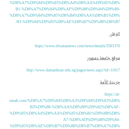
%D8%A7%D9%84%D9%85%D8%A4%D8%AA%D9%85%D8
B1-%D8%A7%D9%84%D8%AF%D9%88%D9%84%D9%89
%D8%A7%D9%84%D9%85%D8%B4%D8%AA%D8%B1%D9
83-%D9%84%D9%85%D8%AE%D8%B7%D9%88%D8%B7
لوطن
https://www.elwatannews.com/news/details/35833
قع جامعة دمنهور
http://www.damanhour.edu.eg/pages/news.aspx?id=110
يدة الأمة
https://a
omah.com/%D8%A7%D9%84%D8%A3%D9%84%D9%83%D8
B3%D9%88-%D8%AA%D8%B9%D9%82%D8%AF
%D9%85%D8%A4%D8%AA%D9%85%D8%B1%D9%8B%D8
A7-%D8%AD%D9%88%D9%84
%D9%85%D8%AE%D8%B7%D9%88%D8%B7%D8%A7%D8