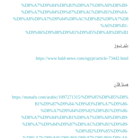
%D8%A7%D9%84%D8%B3%D8%A7%D8%A8%D8%B9
%D8%A7%D9%84%D9%87%D8%AC%D8%B1%D9%8A
%D8%A8%D8%A7%D9%84%D8%AC%D8%B2%D8%A7%D
%A6%D8%B1
%D9%86%D9%88%D9%81%D9%85%D8%A8%D8%B
د نيوز
https://www.bald-news.com/egypt/article-73442.ht
نا فان
https://menafn.com/arabic/1097271315/%D9%85%D8%B5%D8
B1%D9%87%D9%84-%D9%83%D8%A7%D9%86
%D8%A7%D9%84%D9%82%D8%B1%D9%86
%D8%A7%D9%84%D8%B1%D8%A7%D8%A8%D8%B9
%D8%A7%D9%84%D9%87%D8%AC%D8%B1%D9%89
%D8%B2%D9%85%D9%86