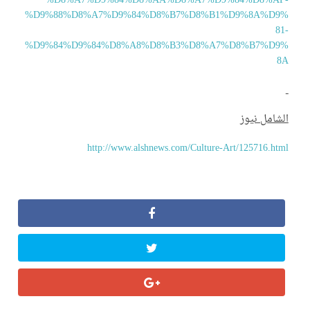
%D8%A7%D9%84%D8%AA%D8%A7%D9%84%D8%AF
%D9%88%D8%A7%D9%84%D8%B7%D8%B1%D9%8A%D9
8
%D9%84%D9%84%D8%A8%D8%B3%D8%A7%D8%B7%D9
8
شامل نيوز
http://www.alshnews.com/Culture-Art/125716.ht