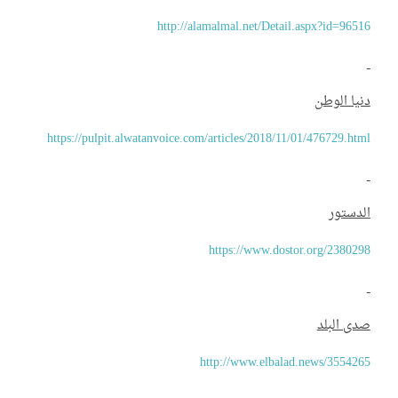
http://alamalmal.net/Detail.aspx?id=965
يا الوطن
https://pulpit.alwatanvoice.com/articles/2018/11/01/476729.ht
دستور
https://www.dostor.org/23802
ى البلد
http://www.elbalad.news/35542