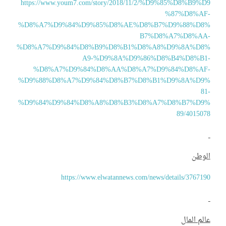
https://www.youm7.com/story/2018/11/2/%D9%85%D8%B9%D
%87%D8%AF
%D8%A7%D9%84%D9%85%D8%AE%D8%B7%D9%88%D8
B7%D8%A7%D8%AA
%D8%A7%D9%84%D8%B9%D8%B1%D8%A8%D9%8A%D8
A9-%D9%8A%D9%86%D8%B4%D8%B1
%D8%A7%D9%84%D8%AA%D8%A7%D9%84%D8%AF
%D9%88%D8%A7%D9%84%D8%B7%D8%B1%D9%8A%D9
8
%D9%84%D9%84%D8%A8%D8%B3%D8%A7%D8%B7%D9
89/40150
لوطن
https://www.elwatannews.com/news/details/37671
لم المال