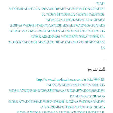
%AF
%D9%88%D8%A7%D9%84%D8%B7%D8%B1%D9%8A%D9
81-%D9%81%D9%8A-%D9%81%D9%86
%D8%AC%D9%86%D8%A7%D8%B3
%D8%A7%D9%84%D8%AA%D8%B5%D8%AD%D9%8A%D
%81%C2%BB-%D9%84%D9%85%D8%AD%D9%85%D8%AF
%D8%A8%D9%86-%D8%B9%D9%84%D9%8A
%D8%A7%D9%84%D8%A8%D8%B3%D8%A7%D8%B7%D9
8
مدينة نيوز
http://www.almadenahnews.com/article/70474
%D9%85%D8%B9%D9%87%D8%AF
%D8%A7%D9%84%D9%85%D8%AE%D8%B7%D9%88%D8
B7%D8%A7%D8%AA
%D8%A7%D9%84%D8%B9%D8%B1%D8%A8%D9%8A%D8
A9-%D9%8A%D9%86%D8%B4%D8%B1