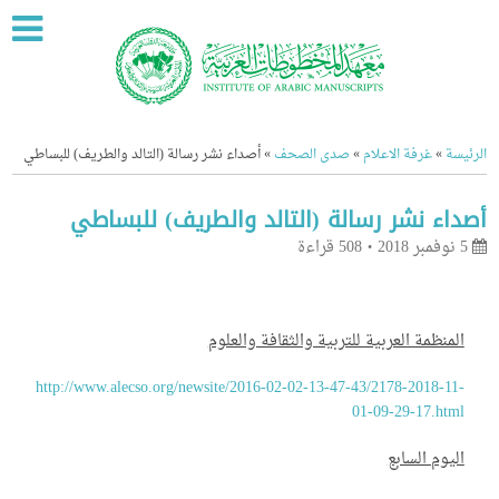
ة
»
غرفة الاعلام
»
صدى الصحف
»
أصداء نشر رسالة (التالد والطريف) للبساطي
اء نشر رسالة (التالد والطريف) للبساطي
508 قراءة
منظمة العربية للتربية والثقافة والعلوم
http://www.alecso.org/newsite/2016-02-02-13-47-43/2178-2018-1
01-09-29-17.ht
يوم السابع