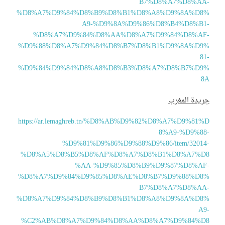
B7%D8%A7%D8%AA
%D8%A7%D9%84%D8%B9%D8%B1%D8%A8%D9%8A%D8
A9-%D9%8A%D9%86%D8%B4%D8%B1
%D8%A7%D9%84%D8%AA%D8%A7%D9%84%D8%AF
%D9%88%D8%A7%D9%84%D8%B7%D8%B1%D9%8A%D9
8
%D9%84%D9%84%D8%A8%D8%B3%D8%A7%D8%B7%D9
8
ريدة المغرب
https://ar.lemaghreb.tn/%D8%AB%D9%82%D8%A7%D9%81%
8%A9-%D9%88
%D9%81%D9%86%D9%88%D9%86/item/32014
%D8%A5%D8%B5%D8%AF%D8%A7%D8%B1%D8%A7%D
%AA-%D9%85%D8%B9%D9%87%D8%AF
%D8%A7%D9%84%D9%85%D8%AE%D8%B7%D9%88%D8
B7%D8%A7%D8%AA
%D8%A7%D9%84%D8%B9%D8%B1%D8%A8%D9%8A%D8
A9
%C2%AB%D8%A7%D9%84%D8%AA%D8%A7%D9%84%D