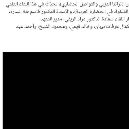
ان: (تراثنا العربي والتواصل الحضاري)، تحدَّثَ في هذا اللقاء العلمي
ث الشكوك في الحضارة العربية)، والأستاذ الدكتور قاسم طه السارة،
 اللقاء سعادة الدكتور مراد الريفي، مدير المعهد.
 كمال عرفات نبهان، وخالد فهمي، ومحمود الشيخ، وأحمد عبد
قمي باعتماد المعهد
(تراثنا)| السلسلة الثقافية |40|
إصدار جديد للمعهد بعنوان: