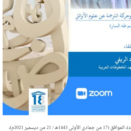
نظَّم معهد المخطوطات العربية مساء أمس (الثلاثاء)، الموافق (17 من جمادى الأولى 1443هـ / 21 من ديسمبر 2021م)،