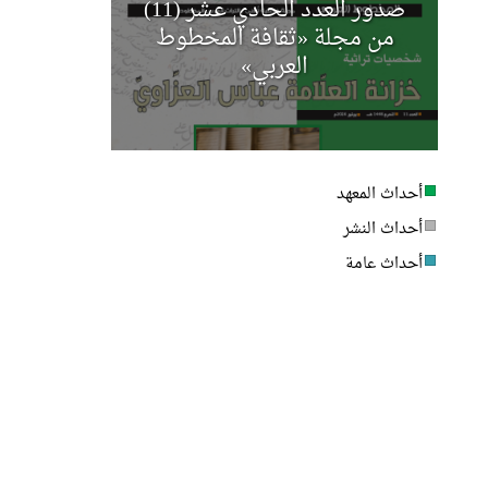
صدور العدد الحادي عشر (11)
مجلة أخب
من مجلة «ثقافة المخطوط
العربي»
أحداث المعهد
أحداث النشر
أحداث عامة