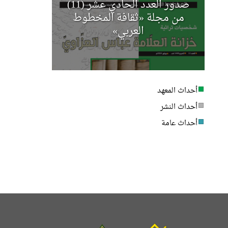
صدور العدد الحادي عشر (11)
مجلة أخب
من مجلة «ثقافة المخطوط
العربي»
أحداث المعهد
أحداث النشر
أحداث عامة