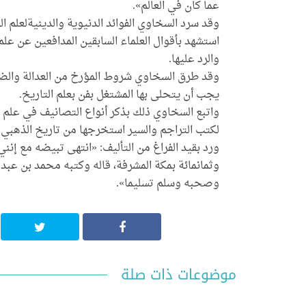
عما كان في العالم».
وقد سرد السخاوي الفوائد الدنيوية والدينيةلعلم ا
استشهد بأقوال العلماء السابقين المدافعين عن علم ا
والرد عليها.
وقد طرق السخاوي شروط المؤرخ من العدالة والضبط
يجب أن يتحلى بها المشتغل بفن بعلم التاريخ.
واتبع السخاوي ذلك بذكر أنواع التصانيف في علم ا
لكتب التراجم والسير استخرجها من تاريخ الذهبي 
ورد بقيد الفراغ من التأليف: «انتهى تبيضه مع إن
وثمانمائة بمكة المشرفة، قاله وكتبه محمد بن عبد
وصحبه وسلم تسليما».
موضوعات ذات صلة
النشر الر