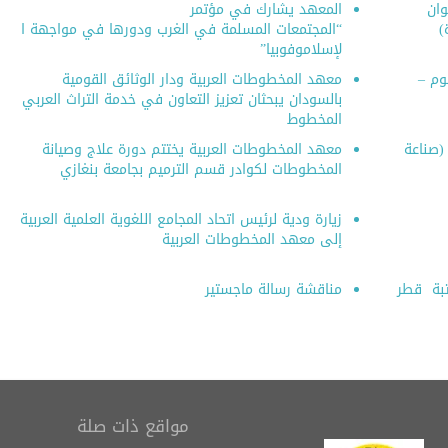
تاب (رسالة في بيان
وان
المعهد يشارك في مؤتمر
مدخل إلى علم المخطوطات
)
“المجتمعات المسلمة في الغرب ودورها في مواجهة ا
مصاحف العثمانية
(Einführung in die
لإسلاموفوبيا”
الستة)
Handschriftenkunde)
لوم –
معهد المخطوطات العربية ودار الوثائق القومية
بالسودان يبحثان تعزيز التعاون في خدمة التراث العربي
المخطوط
 (صناعة
معهد المخطوطات العربية يختتم دورة علاج وصيانة
المخطوطات لكوادر قسم الترميم بجامعة بنغازي
زيارة ودية لرئيس اتحاد المجامع اللغوية العلمية العربية
إلى معهد المخطوطات العربية
تبة قطر
مناقشة رسالة ماجستير
مواقع ذات صلة