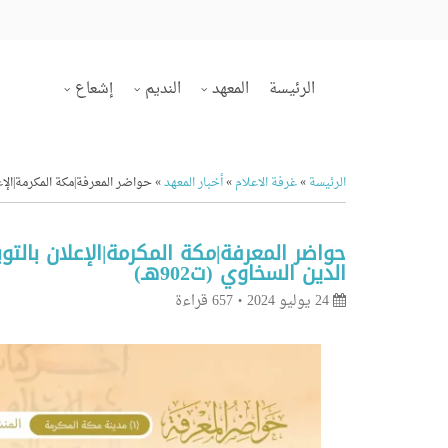
الرئيسة
المعهد
النديم
إشعاع
الرئيسة
»
غرفة الاعلام
»
أخبار المعهد
»
حواضر المعرفة|مكة المكرمة|الإعل
حواضر المعرفة|مكة المكرمة|الإعلان بالت
الدين السخاوي (ت902هـ)
24 يوليو 2024
657 قراءة