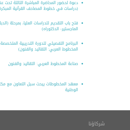
بمناسبة اليوم العالمي للكتاب
التعريف بك
دعوة لحضور المحاضرة المباشرة الثالثة تحت عن
(دراسات في خطوط المصاحف القرآنية المبكرة
وحقوق المؤلف، ينظم المعهد
رسوم ال
معرضًا للإصدارات
فتح باب التقديم للدراسات العليا، بمرحلة (الدب
الماجستير- الدكتوراه)
البرنامج التفصيلي للدورة التدريبية المتخصصة
المخطوط العربي: التقاليد والفنون)
صناعة المخطوط العربي: التقاليد والفنون
معهد المخطوطات يبحث سبل التعاون مع مك
الوطنية
شركاؤنا