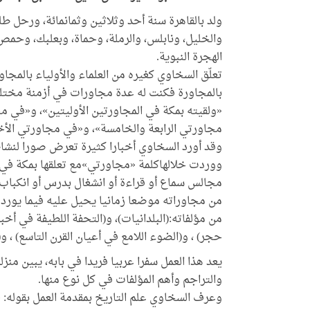
ولد بالقاهرة سنة أحد وثلاثين وثمانمائة، ورحل ط
والخليل، ونابلس، والرملة، وحماة، وبعلبك، وحمص.
الهجرة النبوية.
تعلّق السخاوي كغيره من العلماء والأولياء بالمجا
بالمجاورة فكنت له عدة مجاورات في أزمنة مختلفة،
«ولقيته بمكة في المجاورتين الأوليتين»، و«في 
مجاورتي الرابعة والخامسة»، و«في مجاورتي الأخ
وقد أورد السخاوي أخبارا كثيرة تعرض صورا لنشاطه
ووردت خلالهاكلمة «مجاورتي»مع تعلقها بمكة في 
مجالس سماع أو قراءة أو انشغال بدرس أو انكباب ك
من مجاوراته موضعا زمانيا يحيل عليه فيما يورده
من مؤلفاته:(البلدانيات)، و(التحفة اللطيفة في أخب
حجر) ، و(الضوء اللامع في أعيان القرن التاسع) ، و
يعد هذا العمل سفرا عربيا فريدا في بابه، يبين منزل
والتراجم وأهم المؤلفات في كل نوع منها.
وعرف السخاوي علم التاريخ بمقدمة العمل بقوله: «