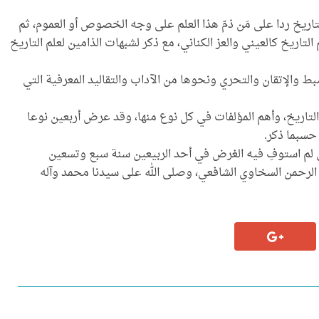
لتاريخ ردا على مَن ذمّ هذا العلم على وجه الخصوص أو العموم، ثم
لتاريخ كالعيني والعز الكناني، مع ذكر لشبهات الذامين لعلم التاريخ
 والإتقان والتحري ونحوها من الآداب والتقاليد المعرفية التي
لتاريخ، وأهم المؤلفات في كل نوع منها، وقد عرض أربعين نوعا
حسبما ذكر.
ني لم استوفِ فيه الغرض في أحد الربيعين سنة سبع وتسعين
 الرحمن السخاوي الشافعي، وصلى الله على سيدنا محمد وآله
قمي باعتماد المعهد
(تراثنا)| السلسلة الثقافية |40|
إصدار جديد للمعهد بعنوان: