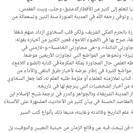
لبا للعلم إلى كثير من الأقطاركدمشق، وحلب، وبيت المقدس،
 وتوفي رحمه الله في المدينة المنورة سنة اثنين وتسعمائة من
ورة بالحرم المكي الشريف، ولكن قلب السخاوي ازداد عنهم شغفا
 صرح بها في (الضوء اللامع)، فعيّن الكثير من أخباره بقوله:
مجاورتي الثالثة»، و«هي مجاورتي الخامسة»،و«لازمني في
يرة» ونحوها من المواضع التي تجاوزت الأربعين موضعا.
 العلمي حال المجاورة بمكة المكرمةفي كتابه (الضوء اللامع)،
مواضع كثيرة في إطار عرضه لأخبار طرق التلقي والأداء من
تاب لملازمته للعلماء أو ملزمة طلبه العلم له، كما جعل السخاوي
 من أخبار الشخصيات التي يترجم لها في تاريخه.
ار المدينة الشريفة)، و(الجواهر والدرر في ترجمة شيخ الإسلام ابن
(المقاصد الحسنة في بيان كثير من الأحاديث المشتهرة على الألسنة).
ة علم التاريخ وفائدته وغايته، متبعا ذلك بأنواع كتب السير
 فن يُبحث فيه عن وقائع الزمان من حيثية التعيين والتوقيت بل