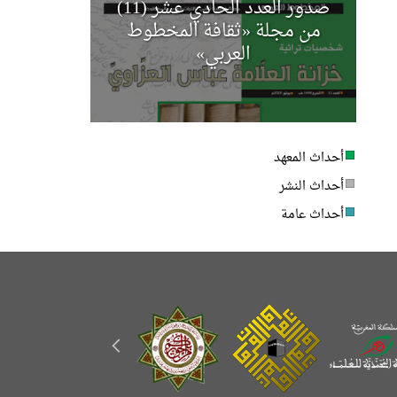
صدور العدد الحادي عشر (11)
مجلة أخب
من مجلة «ثقافة المخطوط
العربي»
أحداث المعهد
أحداث النشر
أحداث عامة