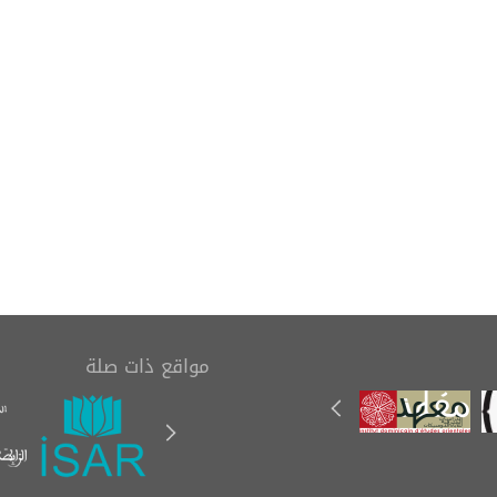
تاب (رسالة في بيان
مدخل إلى علم المخطوطات
مصاحف العثمانية
(Einführung in die
الستة)
Handschriftenkunde)
مواقع ذات صلة