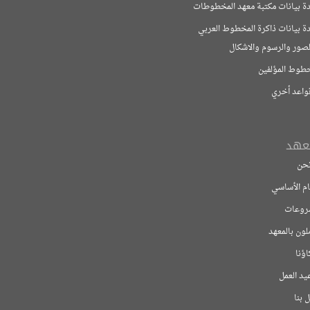
ات مكتبة معهد المخطوطات
ت ذاكرة المخطوط العربي
لرسوم والاشكال
مؤلفين
خري
اسي
معهد
ل