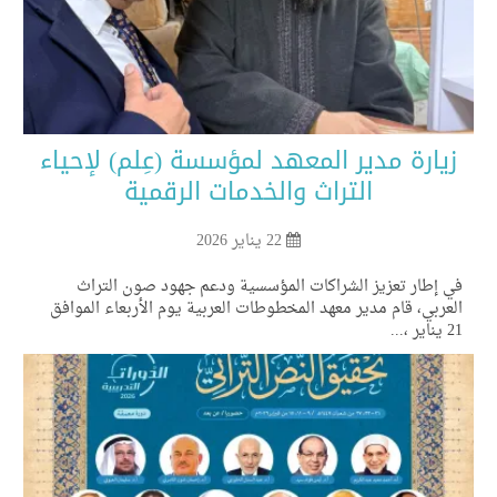
يارة مدير المعهد لمؤسسة (عِلم) لإحياء
التراث والخدمات الرقمية
22 يناير 2026
 إطار تعزيز الشراكات المؤسسية ودعم جهود صون التراث
عربي، قام مدير معهد المخطوطات العربية يوم الأربعاء الموافق
ر ،...