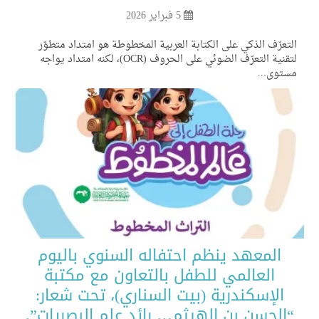
5 فبراير 2026
تعرّف الذكي على الكتابة العربية المخطوطة هو امتداد متطوّر
لتقنية التعرّف الضوئي على الحروف (OCR)، لكنه امتداد يواجه
ستوى...
المعهد ينظم احتفاله السنوي باليوم
العالمي للطفل بالتعاون مع مكتبة
الإسكندرية (بيت السناري)، تحت شعار:
الحسن بن الهيثم… رائد علم البصريات”.