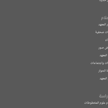
ية
تماعات
 المخطوطات