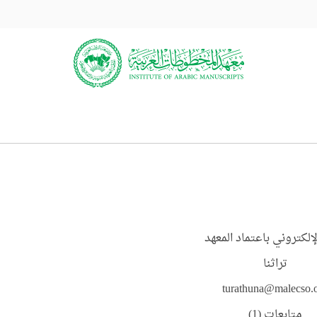
لإلكتروني باعتماد المعهد
تراثنا
turathuna@malecso.
متابعات (1)