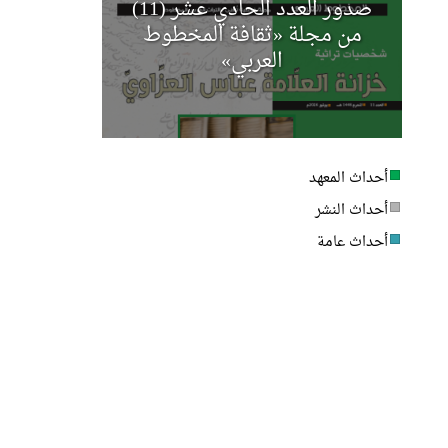
صدور العدد الحادي عشر (11)
مجلة أخب
من مجلة «ثقافة المخطوط
العربي»
أحداث المعهد
أحداث النشر
أحداث عامة