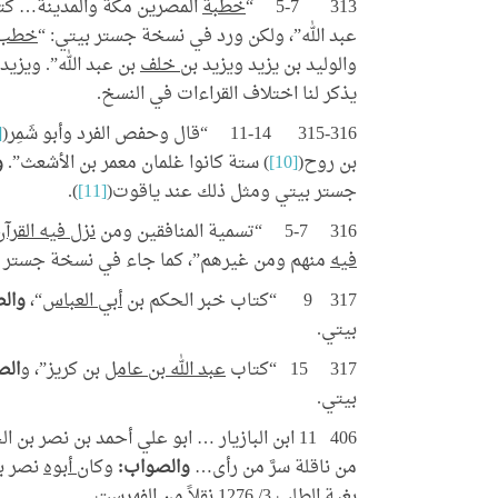
313 5-7 “
خطبة
المصرين مكة والمدينة… كتاب
عبد الله”، ولكن ورد في نسخة جستر بيتي: “
خطب
والوليد بن يزيد ويزيد بن
خلف
بن عبد الله”. ويزيد
يذكر لنا اختلاف القراءات في النسخ.
315-316 11-14 “قال وحفص الفرد وأبو شَمِر(
8]
بن روح(
[10]
) ستة كانوا غلمان معمر بن الأشعث”.
و
جستر بيتي ومثل ذلك عند ياقوت(
[11]
).
316 5-7 “تسمية المنافقين ومن
نزل فيه القرآن
فيه
منهم ومن غيرهم”، كما جاء في نسخة جستر ب
317 9 “كتاب خبر الحكم بن
أبي العباس
“،
وال
بيتي.
317 15 “كتاب
عبد الله بن عامل
بن كريز”، و
الص
بيتي.
406 11 ابن البازيار … ابو علي أحمد بن نصر بن الحسين البازيار. وكان نديمًا لسيف الدولة وكان
من ناقلة سرَّ من رأى…
والصواب:
وكان
أبوه
نصر بن
بغية الطلب 3/ 1276 نقلاً من الفهرست.