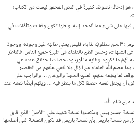
من، هو إدخالُه نصوصًا كثيرةً في النص المحقق ليست من الكتاب؛
ت.
ِّل فيها على شيء مما ألمحنا إليه، ولعلها تكون وقفات وتأمُّلات في
يموس: “الحق مطلوبٌ لذاتِه، فليس يعني طالبُه غيرَ وجوده، ووجودُ
 في الشبهات، وحسنُ الظن بالعلماء في طباع جميع الناس، فالناظر
فَهْمَ ما ذكروه، وغاية ما أوردوه، حصلت الحقائق عنده هي
 وما عصم الله العلماء من الزلل ولا حُميَ عِلْمُهم من التقصير
توقف لما يفهمه عنهم، المتبع الحجة والبرهان … والواجب على
ق، أن يجعل نفسه خصمًا لكل ما ينظر فيه … ويتَّهم أيضًا نفسَه عند
ه إن شاء الله.
َّ نسخة جستر بيتي ومكملتها نسخة شهيد علي “الأصلَ” الذي قابل
لأصل من نسخة باريس بأن نسخة باريس قد تكون النسخة التي أصلحها