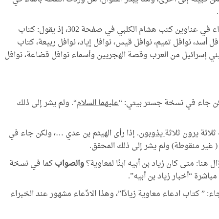
والذي يبدو أن المحقق قد اطمأنَّ إلى قراءته بما جاء في عناوين كتب هشام الكلبي في صفحة 302، إذ يقول: كتاب
ل أسد، نوافل تميم، نوافل قيس، نوافل إياد، نوافل ربيعة، كتاب
ني إسرائيل من العرب وقصة الهجريين وأسماء نوافل قضاعة، نوافل
 جاء في نسخة جستر بيتي: “
عليهما السلام
“. ولم يشر إلى ذلك
يذوبون
. إذا رأى الهيثم بن عدي …، ولكن جاء في
 غير منقوطة) ولم يشر إلى ذلك المحقق.
والصواب
كما في نسخة
باشرة “أخبار زياد بن أبيه”.
ء: ” كتاب ادعاء معاوية زيادًا”، وهذا الادِّعاء مشهور عند الخبراء