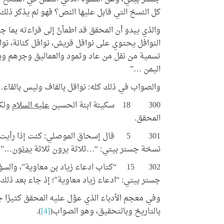
كل النسخ التي قابل عليها النص؟ فهو لم يذكر ذلك.
النوافل يحتوي على نوافل قريش، نوافل كنانة، نواف
تسمية من نفل من عاد وثمود والعماليق وجرهم وب
اليمن …”
والصواب في ذلك كله: نواقل بالقاف وليس بالفاء.
300 18 سكينة ابنة الحسين
عليه السلام
ولكن
المحقق.
301 5 قال إسحاق الموصلي: كنت إذا رأيت ثلاثة يرون ثلاثة
نسخة جستر بيتي: “…ثلاثة يرون ثلاثة
يدنون
…” (
302 15 “كتاب ادعاء زياد بن معاوية”، والسؤال هنا: متى كان زياد بن أبيه ابنًا لمعاوية؟
جستر بيتي: “ادعاء زياد معاوية”؛ إذ جاء بعد ذلك م
وفي معجم الأدباء الذي عوَّل عليه المحقق كثيرًا جا
بالتاريخ وبالتحقيق، وهو الصواب(
[4]
).