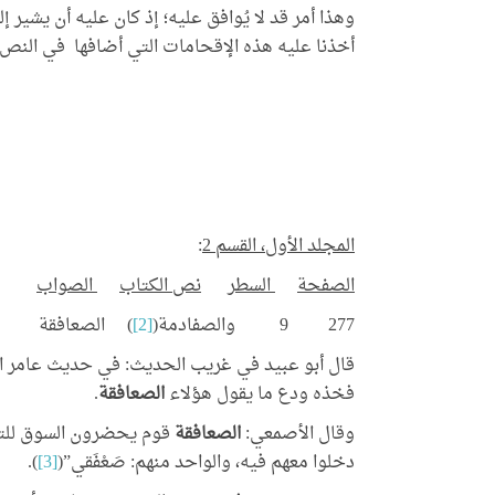
وهذا أمر قد لا يُوافق عليه؛ إذ كان عليه أن يشي
أخذنا عليه هذه الإقحامات التي أضافها في النص 
المجلد الأول، القسم 2
:
الصفحة
السطر
نص الكتاب
الصواب
277 9 والصفادمة(
[2]
) الصعافقة
قال أبو عبيد في غريب الحديث: في حديث عامر ا
فخذه ودع ما يقول هؤلاء
الصعافقة
.
وقال الأصمعي:
الصعافقة
قوم يحضرون السوق للتجا
النشر الر
دخلوا معهم فيه، والواحد منهم: صَعْفَقي”(
[3]
).