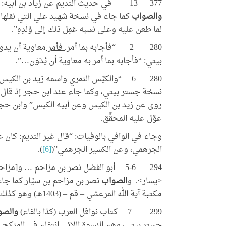
بمناسبة اليوم العالمي للكتاب
التعريف بك
377 13 في حديث النديم عن زياد بن أبيه: “فإنه لما طُعن علية وعلى نسبه عمل ذلك [
وحقوق المؤلف، ينظم المعهد
رسوم ال
والصواب
كما جاء في نسخة شهيد علي التي نقلها 
معرضًا للإصدارات
لما طعن عليه وعلى نسبه عَمِل ذلك إلى وُلْدِهِ”.
280 2 “فأجابه بما أمر.
فأمر
معاوية أن يدو
بيتي: “فأجابه بما أمر به معاوية أن يُدَوّن…”.
280 6 “والكيِّس النمري واسمه زيد بن الكيس”،
نسخة جستر بيتي، وكما جاء عند ابن حجر إذ قال 
روى عن زيد بن الكيس وعن أبيه الكيس” وابن حجر
عوَّل عليه المحقِّق.
وجاء في الوافي بالوفيات: “قال غير النديم: كان 
الجرهمي، وعن الكسير الجرهمي”(
[6]
).
294 5-6 أبو الفضل نصر بن مزاحم … و[مزاحم هو] مزاحم بن
<يسار>. و
الصواب
نصر بن مزاحم بن
سيَّار
كما جاء
مكتبة آية الله المرعشي – قم – (1403هـ) وهو كذلك في كتب في الرجال والتراجم(
299 7 كتاب نوافل العرب (كذا بالفاء)
والصو
جستر بيتي، وهن النسوة اللائي انتقلن في المنكح م