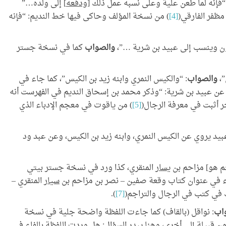
تاب (رسالة في بيان
ودفعه
] إلى ولده…”
مدخل إلى علم المخطوطات
مصاحف العثمانية
مظفر الفارقي(
[4]
) من نسخة المؤلف وحاكى فيها خط النديم: “فإنه
(Einführung in die
الستة)
Handschriftenkunde)
ن وينسب إلى عبيد بن شرية …”،
والصواب
كما في نسخة جستر
والصواب
: “والكيس النمري وابنه زيد بن الكيس”، كما جاء في
عن عبيد بن شرية: “وذكر محمد بن إسحاق النديم في الفهرست أنه
 أثبت في معرفة الرجال(
[5]
) من ياقوت في معجم الإدباء الذي
عبيد يروي عن الكيس النمري، وابنه زيد بن الكيس، وعن عبد ود
يسار
المنقري، كذا ورد في نسخة جستر بيتي
 في عنوان كتاب وقعة صفين – نصر بن مزاحم بن
سيار
المنقري –
).
[7]
اب
: نواقل (بالقاف) كما جاءت اللفظة واضحة جلية في نسخة
ن قبيلة إلى أخرى، وهنا يبدر السؤال: هل وردت اللفظة بالفاء في