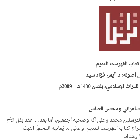
كتاب الفهرست للنديم
ى أصوله: د. أيمن فؤاد سيد
الإسلامي، بلندن 1430هـ – 2009م
لسامرائي ومحسن العباس
 المرسلين محمد وعلى آله وصحبه أجمعين، أما بعد… فقد بذل الأخ
راج كتاب الفهرست للنديم، وعانى ما يُعانيه المحققُ الثبتُ
وهناك.