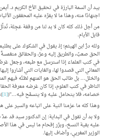
بيد أن السمة البارزة في تحقيق الأخ الكريم د. أي
اجتهادًا منه، وهذا ما لا يقرِّه عليه المحققون الأثبا
من أجل ذلك كله كان لا بد لنا من وقفة عَجِلة، نُدل
قابل الأيام.
ولله درُّ ابن الهيثم؛ إذ يقول في الشكوك على بطل
الحق صعبٌ، والطريق إليه وعرٌ، والحقائق منغمسةٌ
في كتب العلماء إذا استرسل مع طبعه، وجعل غرضَه 
المعاني التي قصدوا لها، والغايات التي أشاروا إليها،
والخلل… بل طالب الحق هو المتهم لظنِّه فيهم الم
الناظر في كتب العلوم، إذا كان غرضه معرفة الحقائ
خصامه، فلا يتحامل عليه ولا يتسمَّح فيه…”(
[1]
).
وهذا كله ما عزمنا النية على اتباعه والسير على هدا
ولا بد أن نقول في البداية: إن الدكتور سيد قد عد
عليه بقية النسخ، وبرَّر إقحام ما ليس في هذا ا
الوزير المغربي، وأضاف إليها.