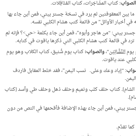
لصواب
: كتاب المشَاجَرات، كتاب المُنَاقِلات.
، ما بين المعقوفتين لم يرد في نسخة جستر بيتي، فمن أين جاء بها
ي أخبار الأوائل” من قائمة كتب هشام الكلبي نفسه.
 جستر بيتي: “من هاجر وأبوه”، فمن أين جاء بكلمة <حي>؟ فإنه لم
 ترد في قائمة كتب هشام الكلبي التي ذكرها ياقوت في كتابه.
 يوم
النَّشَّائِيّن
“،
والصواب:
كتاب يوم شُنيق، كتاب الكلاب وهو يوم
كلبي عند ياقوت.
واب
: “إياد وعك وعلى. نسب اليمن”، فقد خلط المقابل فاردف
ليمن.
اهل الشام]. كتاب حلف كلب وتميم وحلف ذهل وحلف طي وأسد [كتاب
م].
تر بيتي، فمن أين جاء بهذه الإضافة فأقحمها في النص من دون
كما تقدَّم.