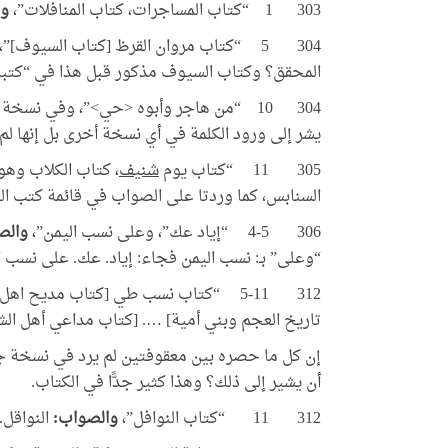
303 1 “كتاب المساجرات، كتاب المنافلات”،
وا
304 5 “كتاب مروان القرظ [كتاب السيوف]”
المحقق؟ وكتاب السيوف مذكور قبل هذا في “كتبه ف
304 10 “من هاجر وأبوه <حي>”، وفي نسخة
يشر إلى ورود الكلمة في أي نسخة أخرى بل إنها لم
305 11 “كتاب يوم
شنيف
، كتاب الكلاب وهو
السنابس، كما وردتا على الصواب في قائمة كتب ال
306 4-5 “إياد عك”، وعلى نسب اليمن”،
والص
“وعلى” بـ: نسب اليمن فجاء: إياد. عك. على نسب ا
312 5-11 “كتاب نسب طي [كتاب مديح 
تاريخ العجم وبني أمية] …. [كتاب مداعي أهل الشا
إن كل ما حصره بين معقوفتين لم يرد في نسخة جس
أن يشير إلى ذلك؟ وهذا كثير جدًّا في الكتاب.
312 11 “كتاب النوافل”،
والصواب:
النواقل. 