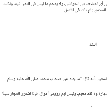
ر إلى أي اختلاف في الحواشي، ولا يقحم ما ليس في النص فيه، ولذلك
المحقق ولم تأتِ في الأصل.
النقد
لشعبي، أنه قال: “ما جاء عن أصحاب محمد صلى الله عليه وسلم
رة ولا نقد معهم، وليس لهم رؤوس أموال، فإذا اشترى التجار شيئًا
قمي باعتماد المعهد
(تراثنا)| السلسلة الثقافية |40|
إصدار جديد للمعهد بعنوان: