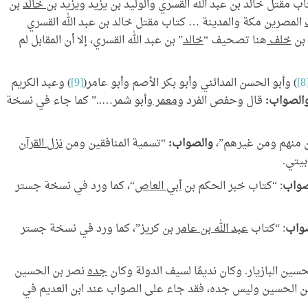
 مقتل خالد بن عبد الله القسري والوليد بن يزيد ويزيد بن
خالد
بن
المصرين مكة والمدينة … كتاب مقتل خالد بن عبد الله القسري
 بن
خلف
هنا تصحيف “
خالد
” بن عبد الله القسري، إلا أن المقابل لم
[
) وأبو الحسن المدائني وأبو بكر الأصم وأبو عامر(
[9]
) وعبد الكريم
الصواب:
قال وحفص الفرد
ومعمر
وأبو شمر…..” كما جاء في نسخة
منهم ومن غيرهم”،
والصواب:
“تسمية المنافقين ومن
نزل القرآن
يتي.
صواب
: “كتاب خبر الحكم بن
أبي العاص
“، كما ورد في نسخة جستر
واب
: “كتاب
عبد الله بن عامر
بن كريز”، كما ورد في نسخة جستر
جده
نصر بن الحسين
 الحسين وليس جده، فقد جاء على الصواب عند ابن العديم في