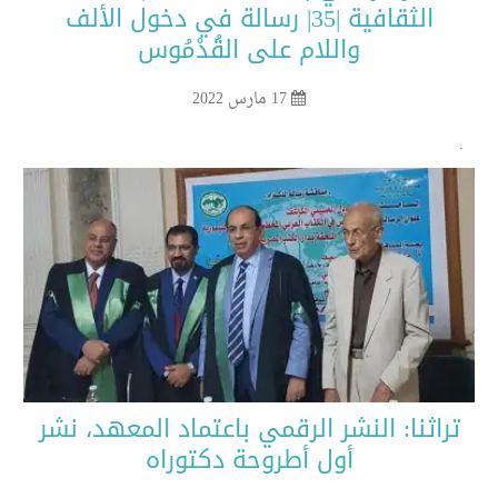
الثقافية |35| رسالة في دخول الألف
واللام على القُدْمُوس
17 مارس 2022
راثنا: النشر الرقمي باعتماد المعهد، نشر
أول أطروحة دكتوراه