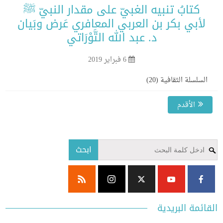
كتابُ تنبيه الغبيّ على مقدار النبيّ ﷺ
أبي بكر بن العربي المعافري عَرض وبَيان
د. عبد الله التَّوْرَاتي
6 فبراير 2019
سلسلة الثقافية (20)
الأقدم
ابحث
ئمة البريدية